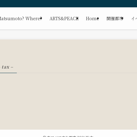
atsumoto? Where?
ARTS&PEACE
Home
開催都市
イ
 tax –